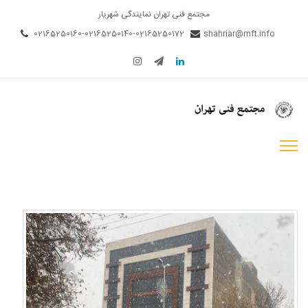
مجتمع فنی تهران نمایندگی شهریار
02165250160-02165250140-02165250172
shahriar@mft.info